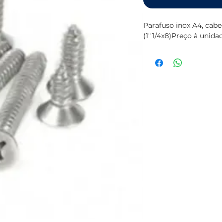
Parafuso inox A4, ca
(1''1/4x8)Preço à unid