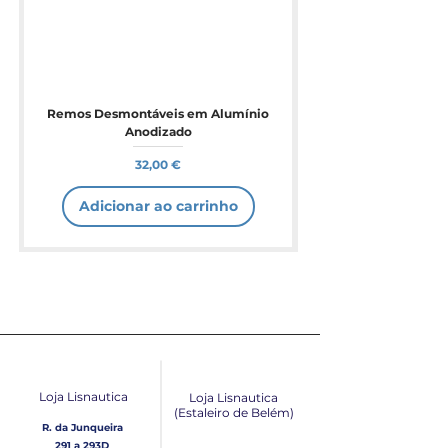
Remos Desmontáveis em Alumínio
Anodizado
Preço
32,00 €
Adicionar ao carrinho
Loja Lisnautica
Loja Lisnautica
(Estaleiro de Belém​)
R. da Junqueira
291 a 293D