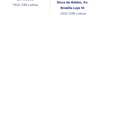
Doca de Belém, Av.
1300-338
Lisboa
Brasília Loja 10
1300-038
Lisboa
Contacto
Horário
Loja Junqueira:
Seg - Sex
Tel: (+351)
213 639 084
9:00 - 13:00 | 14:30 - 18:00
Tel: (+351)
213 619 049
Chamada para a rede
Sábado (Unicamente na
loja da Junqueira)
fixa nacional
9:00 - 13:00
Loja Estaleiro de Belém:
Domingo
Tel: (+351)
939 926 305
Fechado
Email
lisnautica@gmail.com