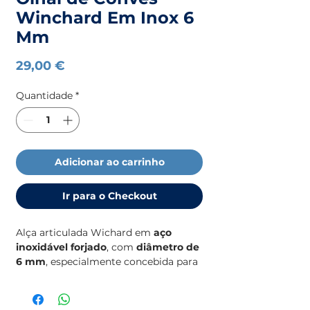
Winchard Em Inox 6
Mm
Preço
29,00 €
Quantidade
*
Adicionar ao carrinho
Ir para o Checkout
Alça articulada Wichard em
aço
inoxidável forjado
, com
diâmetro de
6 mm
, especialmente concebida para
aplicações de fixação a bordo.
Fabricada em peça única através de
forja a quente, oferece
elevadas