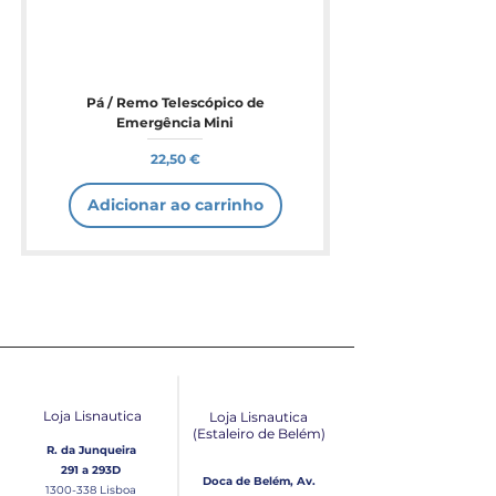
Pá / Remo Telescópico de
Emergência Mini
Preço
22,50 €
Adicionar ao carrinho
Loja Lisnautica
Loja Lisnautica
(Estaleiro de Belém​)
R. da Junqueira
291 a 293D
Doca de Belém, Av.
1300-338
Lisboa