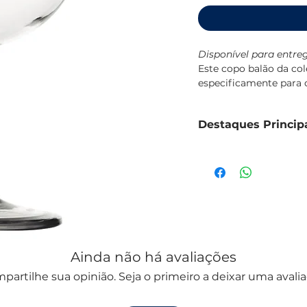
Disponível para entreg
Este copo balão da co
especificamente para o
praticidade.
Destaques Princip
Design náutico exc
Construção robusta
Base antiderrapant
Capacidade de 650
Dimensões: Ø8,5 - 
Design da coleção 
Novidade do catálo
Ainda não há avaliações
partilhe sua opinião. Seja o primeiro a deixar uma avalia