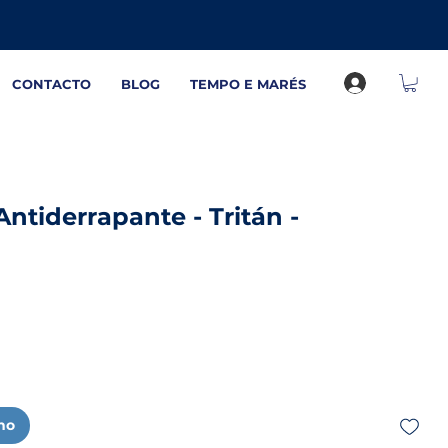
CONTACTO
BLOG
TEMPO E MARÉS
ntiderrapante - Tritán -
nho