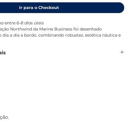
Ir para o Checkout
a entre 6-8 dias úteis
leção Northwind da Marine Business foi desenhado
 dia a dia a bordo, combinando robustez, estética náutica e
ais
lusivo da coleção Northwind
 pensada para uso marítimo
e que aumenta a estabilidade a bordo
ml
H20,5 cm
Northwind, Marine Business
go 2026 da Marine Business
ção.