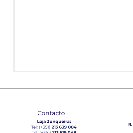
Contacto
Loja Junqueira:
R.
Tel: (+351)
213 639 084
Tel: (+351)
213 619 049