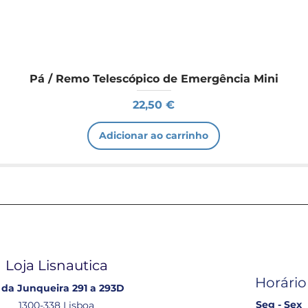
Pá / Remo Telescópico de Emergência Mini
Preço
22,50 €
Adicionar ao carrinho
Loja Lisnautica
Horário
 da Junqueira 291 a 293D
Seg - Sex
1300-338 Lisboa