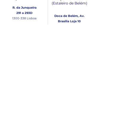
(Estaleiro de Belém​)
R. da Junqueira
291 a 293D
Doca de Belém, Av.
1300-338
Lisboa
Brasília Loja 10
1300-038
Lisboa
Contacto
Horário
Loja Junqueira:
Seg - Sex
Tel: (+351)
213 639 084
9:00 - 13:00 | 14:30 - 18:00
Tel: (+351)
213 619 049
Chamada para a rede
Sábado (Unicamente na
loja da Junqueira)
fixa nacional
9:00 - 13:00
Loja Estaleiro de Belém:
Domingo
Tel: (+351)
939 926 305
Fechado
Email