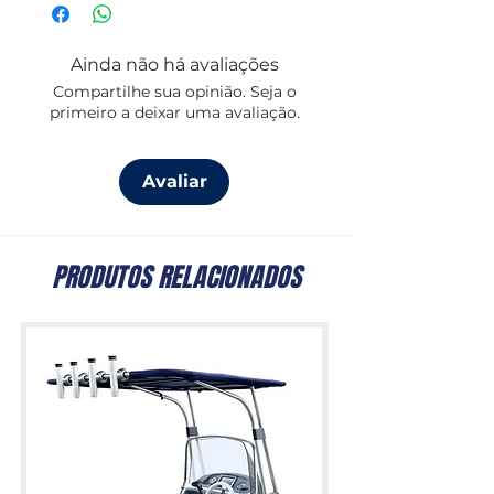
libertação rápida mesmo sob carga, o
destroçedor permite rotação livre,
Ainda não há avaliações
evitando torções em cabos ou
Compartilhe sua opinião. Seja o
amarras.
primeiro a deixar uma avaliação.
- Material: Aço inoxidável
- Comprimento: 105 mm
Avaliar
- Sistema: Abertura de pino manual
com destroçedor integrado
PRODUTOS RELACIONADOS