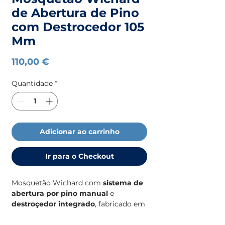
de Abertura de Pino
com Destrocedor 105
Mm
Preço
110,00 €
Quantidade
*
Adicionar ao carrinho
Ir para o Checkout
Mosquetão Wichard com
sistema de
abertura por pino manual
e
destroçedor integrado
, fabricado em
aço inoxidável
de alta qualidade, com
105 mm de comprimento
. Ideal para