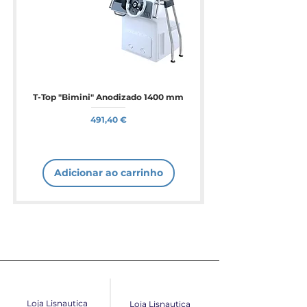
T-Top "Bimini" Anodizado 1400 mm
Preço
491,40 €
Adicionar ao carrinho
Loja Lisnautica
Loja Lisnautica