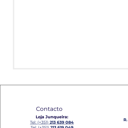
Contacto
Loja Junqueira:
R.
Tel: (+351)
213 639 084
Tel: (+351)
213 619 049