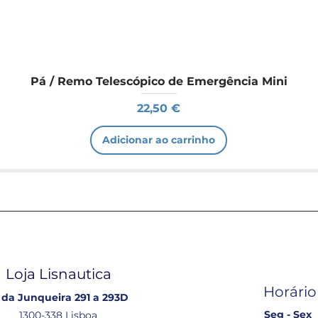
Pá / Remo Telescópico de Emergência Mini
Preço
22,50 €
Adicionar ao carrinho
Loja Lisnautica
Horário
 da Junqueira 291 a 293D
Seg - Sex
1300-338 Lisboa