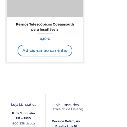
Remos Telescópicos Oceansouth
para Insufláveis
Preço
0,10 €
Adicionar ao carrinho
Loja Lisnautica
Loja Lisnautica
(Estaleiro de Belém​)
R. da Junqueira
291 a 293D
Doca de Belém, Av.
1300-338
Lisboa
Brasília Loja 10