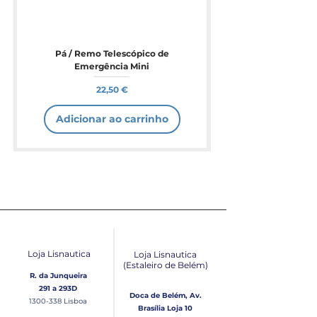
Pá / Remo Telescópico de
Emergência Mini
Preço
22,50 €
Adicionar ao carrinho
Loja Lisnautica
Loja Lisnautica
(Estaleiro de Belém​)
R. da Junqueira
291 a 293D
Doca de Belém, Av.
1300-338
Lisboa
Brasília Loja 10