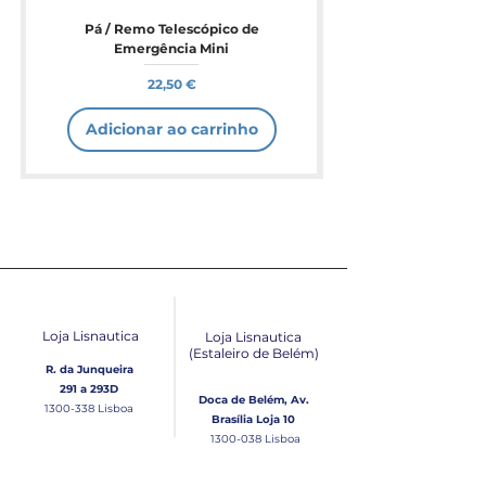
Pá / Remo Telescópico de
Emergência Mini
Preço
22,50 €
Adicionar ao carrinho
Loja Lisnautica
Loja Lisnautica
(Estaleiro de Belém​)
R. da Junqueira
291 a 293D
Doca de Belém, Av.
1300-338
Lisboa
Brasília Loja 10
1300-038
Lisboa