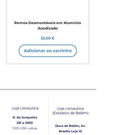
Remos Desmontáveis em Alumínio
Anodizado
Preço
32,00 €
Adicionar ao carrinho
Loja Lisnautica
Loja Lisnautica
(Estaleiro de Belém​)
R. da Junqueira
291 a 293D
Doca de Belém, Av.
1300-338
Lisboa
Brasília Loja 10