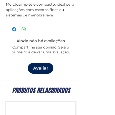
Moitãosimples e compacto, ideal para
aplicações com escotas finas ou
sistemas de manobra leve.
Com polia de
17 mm
, estrutura em
aço inoxidável e roldana plástica,
oferece resistência e durabilidade em
Ainda não há avaliações
ambientes náuticos exigentes.
Compartilhe sua opinião. Seja o
primeiro a deixar uma avaliação.
Compatível com cabos até
5 mm de
diâmetro
, tem uma capacidade de
carga de
300 kg
, sendo perfeito para
Avaliar
embarcações ligeiras, dinghies ou
pequenas aplicações de convés.
PRODUTOS RELACIONADOS