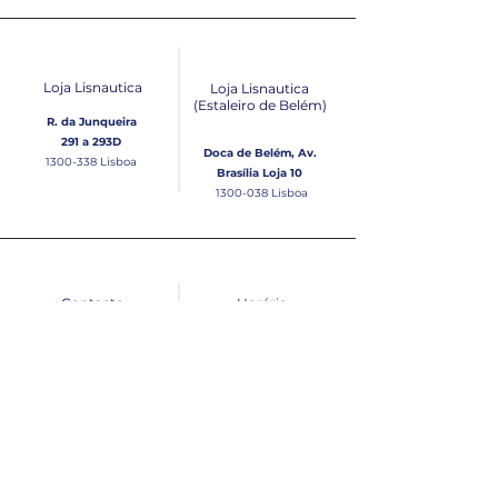
Loja Lisnautica
Loja Lisnautica
(Estaleiro de Belém​)
R. da Junqueira
291 a 293D
Doca de Belém, Av.
1300-338
Lisboa
Brasília Loja 10
1300-038
Lisboa
Contacto
Horário
Loja Junqueira:
Seg - Sex
Tel: (+351)
213 639 084
9:00 - 13:00 | 14:30 - 18:00
Tel: (+351)
213 619 049
Chamada para a rede
Sábado (Unicamente na
loja da Junqueira)
fixa nacional
9:00 - 13:00
Loja Estaleiro de Belém:
Domingo
Tel: (+351)
939 926 305
Fechado