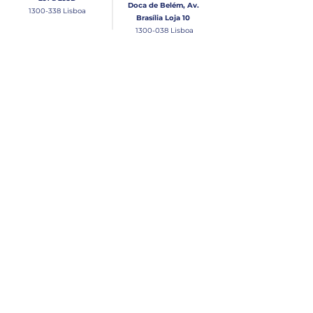
Doca de Belém, Av.
1300-338
Lisboa
Brasília Loja 10
1300-038
Lisboa
Contacto
Horário
Loja Junqueira:
Seg - Sex
Tel: (+351)
213 639 084
9:00 - 13:00 | 14:30 - 18:00
Tel: (+351)
213 619 049
Chamada para a rede
Sábado (Unicamente na
loja da Junqueira)
fixa nacional
9:00 - 13:00
Loja Estaleiro de Belém:
Domingo
Tel: (+351)
939 926 305
Fechado
Email
lisnautica@gmail.com