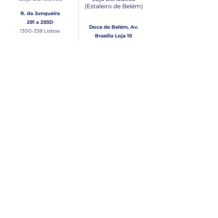
(Estaleiro de Belém​)
R. da Junqueira
291 a 293D
Doca de Belém, Av.
1300-338
Lisboa
Brasília Loja 10
1300-038
Lisboa
Contacto
Horário
Loja Junqueira:
Seg - Sex
Tel: (+351)
213 639 084
9:00 - 13:00 | 14:30 - 18:00
Tel: (+351)
213 619 049
Chamada para a rede
Sábado (Unicamente na
loja da Junqueira)
fixa nacional
9:00 - 13:00
Loja Estaleiro de Belém:
Domingo
Tel: (+351)
939 926 305
Fechado
Email