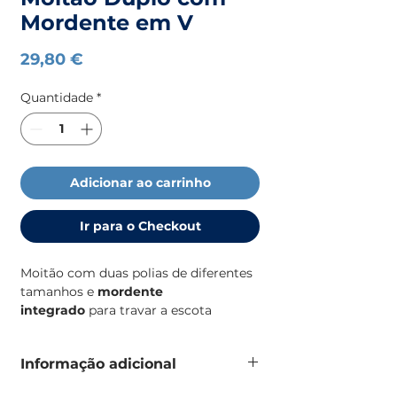
Mordente em V
Preço
29,80 €
Quantidade
*
Adicionar ao carrinho
Ir para o Checkout
Moitão com duas polias de diferentes
tamanhos e
mordente
integrado
para travar a escota
diretamente no moitão, para cabos
até 8mm, poli de 38mm comp. total
Informação adicional
106mm