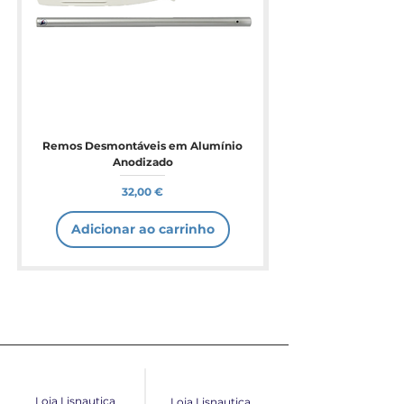
Remos Desmontáveis em Alumínio
Anodizado
Preço
32,00 €
Adicionar ao carrinho
Loja Lisnautica
Loja Lisnautica