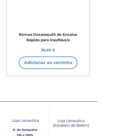
Remos Oceansouth de Encaixe
Rápido para Insufláveis
Preço
36,60 €
Adicionar ao carrinho
Loja Lisnautica
Loja Lisnautica
(Estaleiro de Belém​)
R. da Junqueira
291 a 293D