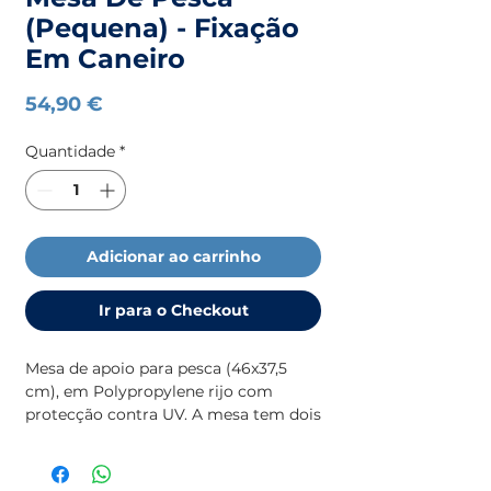
(Pequena) - Fixação
Em Caneiro
Preço
54,90 €
Quantidade
*
Adicionar ao carrinho
Ir para o Checkout
Mesa de apoio para pesca (46x37,5
cm), em Polypropylene rijo com
protecção contra UV. A mesa tem dois
compartimentos para objectos, e
ranhura para guarda facas. O pé
(ajustável em altura e ângulo) encaixa