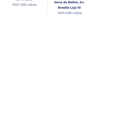
Doca de Belém, Av.
1300-338
Lisboa
Brasília Loja 10
1300-038
Lisboa
Contacto
Horário
Loja Junqueira:
Seg - Sex
Tel: (+351)
213 639 084
9:00 - 13:00 | 14:30 - 18:00
Tel: (+351)
213 619 049
Chamada para a rede
Sábado (Unicamente na
loja da Junqueira)
fixa nacional
9:00 - 13:00
Loja Estaleiro de Belém:
Domingo
Tel: (+351)
939 926 305
Fechado
Email
lisnautica@gmail.com