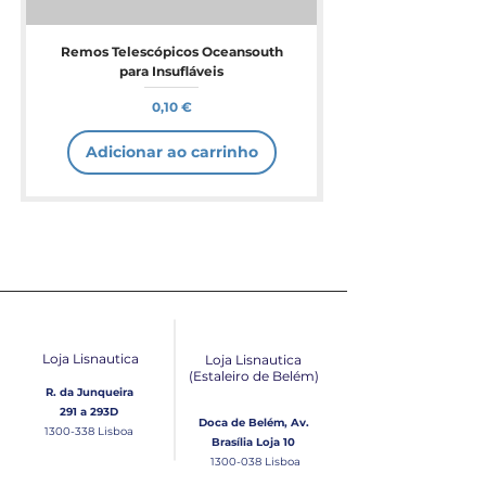
Remos Telescópicos Oceansouth
para Insufláveis
Preço
0,10 €
Adicionar ao carrinho
Loja Lisnautica
Loja Lisnautica
(Estaleiro de Belém​)
R. da Junqueira
291 a 293D
Doca de Belém, Av.
1300-338
Lisboa
Brasília Loja 10
1300-038
Lisboa