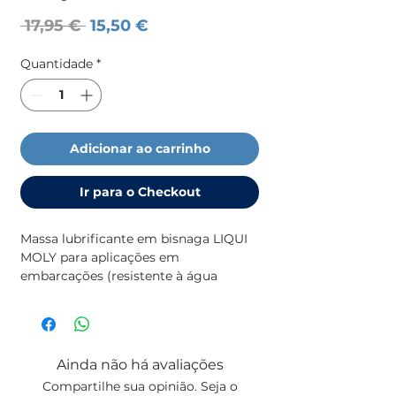
Preço
Preço
 17,95 € 
15,50 €
normal
promocional
Quantidade
*
Adicionar ao carrinho
Ir para o Checkout
Massa lubrificante em bisnaga LIQUI
MOLY para aplicações em
embarcações (resistente à água
salgada).
Embalagem de 250g
Ainda não há avaliações
Compartilhe sua opinião. Seja o