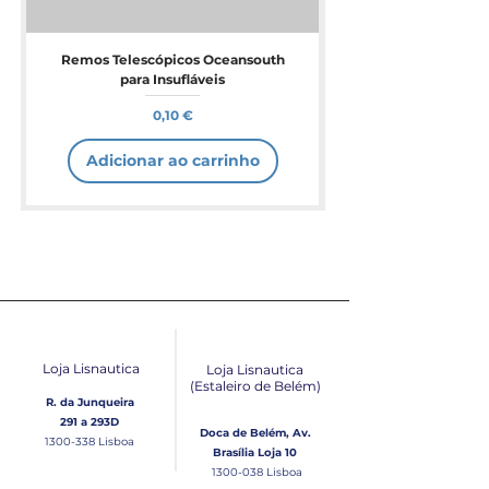
Remos Telescópicos Oceansouth
para Insufláveis
Preço
0,10 €
Adicionar ao carrinho
Loja Lisnautica
Loja Lisnautica
(Estaleiro de Belém​)
R. da Junqueira
291 a 293D
Doca de Belém, Av.
1300-338
Lisboa
Brasília Loja 10
1300-038
Lisboa