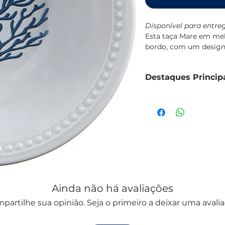
Disponível para entreg
Esta taça Mare em mela
bordo, com um design 
da coleção Mare.
Fabricada em melamina
Destaques Princip
quedas, própria para u
BPA.
Taça em melamina 
Resistente a impac
Capacidade de 400
Dimensões: Ø15
Conjunto de 6 unida
Lavável em máquina 
Design da coleção 
Ainda não há avaliações
partilhe sua opinião. Seja o primeiro a deixar uma avalia