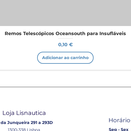
Remos Telescópicos Oceansouth para Insufláveis
Preço
0,10 €
Adicionar ao carrinho
Loja Lisnautica
Horário
 da Junqueira 291 a 293D
Seg - Sex
1300-338 Lisboa