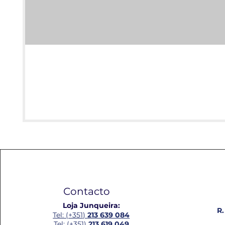
Contacto
Loja Junqueira:
R.
Tel: (+351)
213 639 084
Tel: (+351)
213 619 049