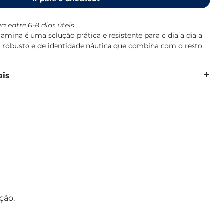
a entre 6-8 dias úteis
mina é uma solução prática e resistente para o dia a dia a
robusto e de identidade náutica que combina com o resto
 100% pura, de alta densidade, resistente a impactos e
ais
so diário a bordo, lavável em máquina de lavar loiça e sem
100% pura, sem BPA
tos e quedas
ml
des, cor Azul
de lavar loiça
Mare, Marine Business
ção.