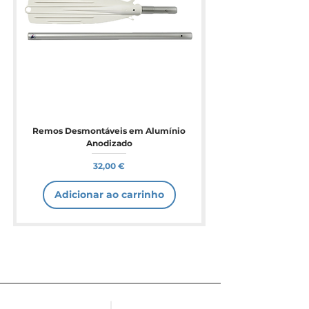
Remos Desmontáveis em Alumínio
Anodizado
Preço
32,00 €
Adicionar ao carrinho