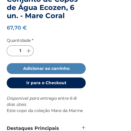
de Água Ecozen, 6
un. - Mare Coral
Preço
67,70 €
Quantidade
*
Adicionar ao carrinho
Ir para o Checkout
Disponível para entrega entre 6-8
dias úteis
Este copo da coleção Mare da Marine
Business foi desenhado
especificamente para o dia a dia a
Destaques Principais
bordo, combinando robustez, estética