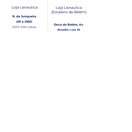
Loja Lisnautica
Loja Lisnautica
(Estaleiro de Belém​)
R. da Junqueira
291 a 293D
Doca de Belém, Av.
1300-338
Lisboa
Brasília Loja 10
1300-038
Lisboa
Contacto
Horário
Loja Junqueira:
Seg - Sex
Tel: (+351)
213 639 084
9:00 - 13:00 | 14:30 - 18:00
Tel: (+351)
213 619 049
Chamada para a rede
Sábado (Unicamente na
loja da Junqueira)
fixa nacional
9:00 - 13:00
Loja Estaleiro de Belém:
Domingo
Tel: (+351)
939 926 305
Fechado