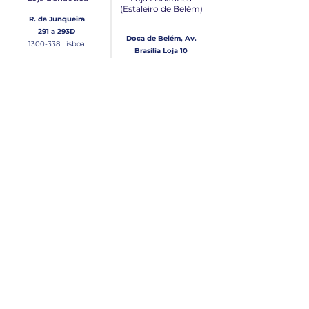
(Estaleiro de Belém​)
R. da Junqueira
291 a 293D
Doca de Belém, Av.
1300-338
Lisboa
Brasília Loja 10
1300-038
Lisboa
Contacto
Horário
Loja Junqueira:
Seg - Sex
Tel: (+351)
213 639 084
9:00 - 13:00 | 14:30 - 18:00
Tel: (+351)
213 619 049
Chamada para a rede
Sábado (Unicamente na
loja da Junqueira)
fixa nacional
9:00 - 13:00
Loja Estaleiro de Belém:
Domingo
Tel: (+351)
939 926 305
Fechado
Email