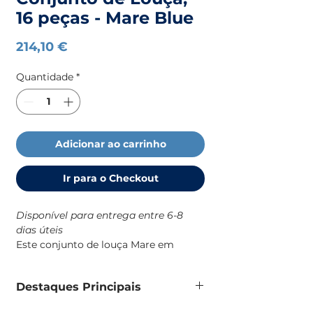
16 peças - Mare Blue
Preço
214,10 €
Quantidade
*
Adicionar ao carrinho
Ir para o Checkout
Disponível para entrega entre 6-8
dias úteis
Este conjunto de louça Mare em
melamina é uma solução prática e
resistente para o dia a dia a bordo,
Destaques Principais
com um design robusto e de
identidade náutica que combina com
Conjunto de louça em melamina