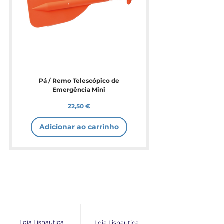
Pá / Remo Telescópico de
Emergência Mini
Preço
22,50 €
Adicionar ao carrinho
Loja Lisnautica
Loja Lisnautica