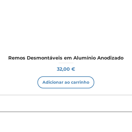
Remos Desmontáveis em Alumínio Anodizado
Preço
32,00 €
Adicionar ao carrinho