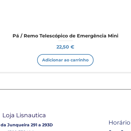
Pá / Remo Telescópico de Emergência Mini
Preço
22,50 €
Adicionar ao carrinho
Loja Lisnautica
Horário
 da Junqueira 291 a 293D