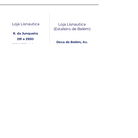
Loja Lisnautica
Loja Lisnautica
(Estaleiro de Belém​)
R. da Junqueira
291 a 293D
Doca de Belém, Av.
1300-338
Lisboa
Brasília Loja 10
1300-038
Lisboa
Contacto
Horário
Loja Junqueira:
Seg - Sex
Tel: (+351)
213 639 084
9:00 - 13:00 | 14:30 - 18:00
Tel: (+351)
213 619 049
Chamada para a rede
Sábado (Unicamente na
loja da Junqueira)
fixa nacional
9:00 - 13:00
Loja Estaleiro de Belém:
Domingo
Tel: (+351)
939 926 305
Fechado