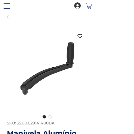
SKU: 35.00.L29141400BK
Manivela Alumínio