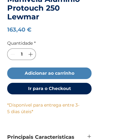
Protouch 250
Lewmar
Preço
163,40 €
Quantidade
*
Adicionar ao carrinho
Ir para o Checkout
*Disponível para entrega entre 3-
5 dias úteis*
A Manivela Protouch 250 da Lewmar
foi desenvolvida para proporcionar
Principais Características
um manuseamento rápido,