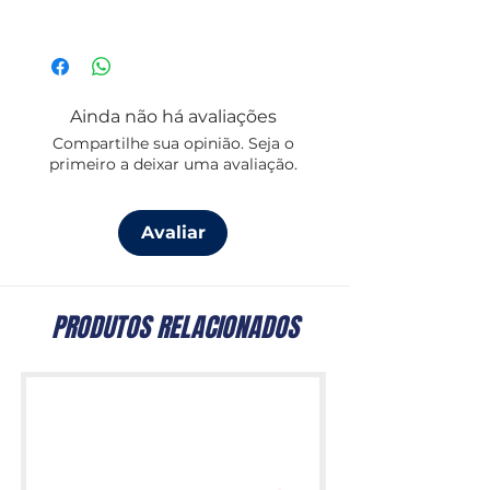
náutica e praticidade.
Design náutico exclusivo da
coleção Maldivas
Construção robusta pensada para
uso marítimo
Ainda não há avaliações
Capacidade de 700 ml
Compartilhe sua opinião. Seja o
Dimensões: Ø 13,21 cm.
primeiro a deixar uma avaliação.
Conjunto de 6 unidades, cor
Marfim
Design da coleção Maldivas, Marine
Avaliar
Business
PRODUTOS RELACIONADOS