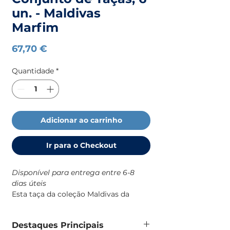
un. - Maldivas
Marfim
Preço
67,70 €
Quantidade
*
Adicionar ao carrinho
Ir para o Checkout
Disponível para entrega entre 6-8
dias úteis
Esta taça da coleção Maldivas da
Marine Business foi desenhada
especificamente para o dia a dia a
Destaques Principais
bordo, combinando robustez, estética