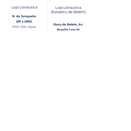
Loja Lisnautica
Loja Lisnautica
(Estaleiro de Belém​)
R. da Junqueira
291 a 293D
Doca de Belém, Av.
1300-338
Lisboa
Brasília Loja 10
1300-038
Lisboa
Contacto
Horário
Loja Junqueira:
Seg - Sex
Tel: (+351)
213 639 084
9:00 - 13:00 | 14:30 - 18:00
Tel: (+351)
213 619 049
Chamada para a rede
Sábado (Unicamente na
loja da Junqueira)
fixa nacional
9:00 - 13:00
Loja Estaleiro de Belém:
Domingo
Tel: (+351)
939 926 305
Fechado