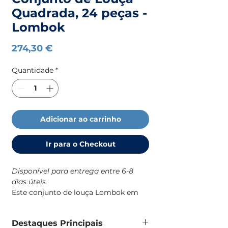
Quadrada, 24 peças -
Lombok
Preço
274,30 €
Quantidade
*
Adicionar ao carrinho
Ir para o Checkout
Disponível para entrega entre 6-8
dias úteis
Este conjunto de louça Lombok em
melamina é uma solução prática e
resistente para o dia a dia a bordo,
Destaques Principais
com um design robusto e de