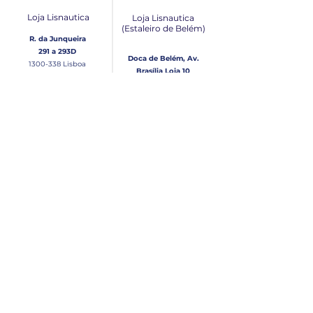
Loja Lisnautica
Loja Lisnautica
(Estaleiro de Belém​)
R. da Junqueira
291 a 293D
Doca de Belém, Av.
1300-338
Lisboa
Brasília Loja 10
1300-038
Lisboa
Contacto
Horário
Loja Junqueira:
Seg - Sex
Tel: (+351)
213 639 084
9:00 - 13:00 | 14:30 - 18:00
Tel: (+351)
213 619 049
Chamada para a rede
Sábado (Unicamente na
loja da Junqueira)
fixa nacional
9:00 - 13:00
Loja Estaleiro de Belém:
Domingo
Tel: (+351)
939 926 305
Fechado