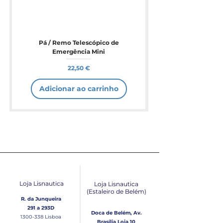
Pá / Remo Telescópico de
Emergência Mini
Preço
22,50 €
Adicionar ao carrinho
Loja Lisnautica
Loja Lisnautica
(Estaleiro de Belém​)
R. da Junqueira
291 a 293D
Doca de Belém, Av.
1300-338
Lisboa
Brasília Loja 10