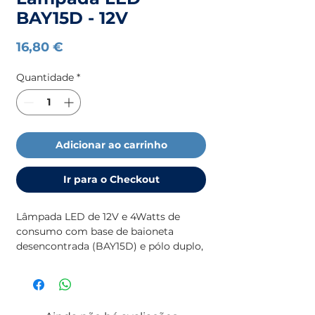
BAY15D - 12V
Preço
16,80 €
Quantidade
*
Adicionar ao carrinho
Ir para o Checkout
Lâmpada LED de 12V e 4Watts de
consumo com base de baioneta
desencontrada (BAY15D) e pólo duplo,
ideal para luzes de navegação. Oferece
elevada eficiência energética e maior
durabilidade face às lâmpadas
tradicionais.