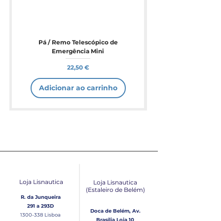
Pá / Remo Telescópico de
Emergência Mini
Preço
22,50 €
Adicionar ao carrinho
Loja Lisnautica
Loja Lisnautica
(Estaleiro de Belém​)
R. da Junqueira
291 a 293D
Doca de Belém, Av.
1300-338
Lisboa
Brasília Loja 10