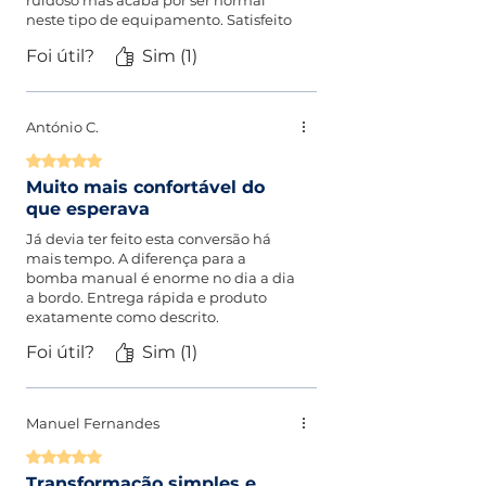
neste tipo de equipamento. Satisfeito
com a compra.
Foi útil?
Sim (1)
António C.
Rated 5 out of 5 stars.
Muito mais confortável do
que esperava
Já devia ter feito esta conversão há
mais tempo. A diferença para a
bomba manual é enorme no dia a dia
a bordo. Entrega rápida e produto
exatamente como descrito.
Foi útil?
Sim (1)
Manuel Fernandes
Rated 5 out of 5 stars.
Transformação simples e