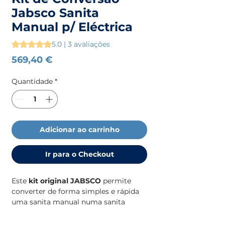
Jabsco Sanita
Manual p/ Eléctrica
A classificação é 5.0 de 5 estrelas com base em 3 avaliaçõe
5.0 | 3 avaliações
Preço
569,40 €
Quantidade
*
Adicionar ao carrinho
Ir para o Checkout
Este
kit original JABSCO
permite
converter de forma simples e rápida
uma sanita manual numa sanita
elétrica,
sem necessidade de
modificar tubagens ou instalações