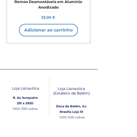
Remos Desmontáveis em Alumínio
Anodizado
Preço
32,00 €
Adicionar ao carrinho
Loja Lisnautica
Loja Lisnautica
(Estaleiro de Belém​)
R. da Junqueira
291 a 293D
Doca de Belém, Av.
1300-338
Lisboa
Brasília Loja 10
1300-038
Lisboa