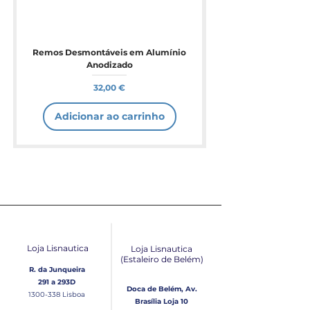
Remos Desmontáveis em Alumínio
Anodizado
Preço
32,00 €
Adicionar ao carrinho
Loja Lisnautica
Loja Lisnautica
(Estaleiro de Belém​)
R. da Junqueira
291 a 293D
Doca de Belém, Av.
1300-338
Lisboa
Brasília Loja 10