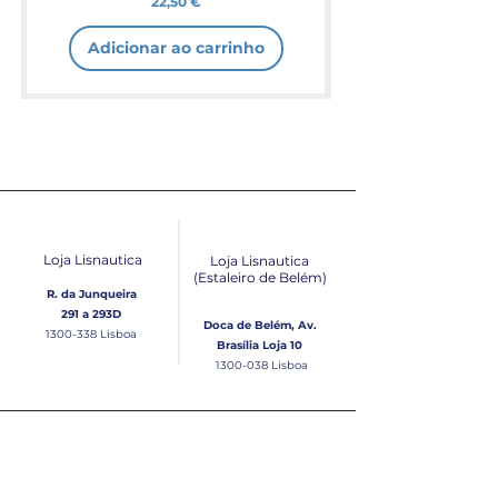
Preço
22,50 €
Adicionar ao carrinho
Loja Lisnautica
Loja Lisnautica
(Estaleiro de Belém​)
R. da Junqueira
291 a 293D
Doca de Belém, Av.
1300-338
Lisboa
Brasília Loja 10
1300-038
Lisboa
Contacto
Horário