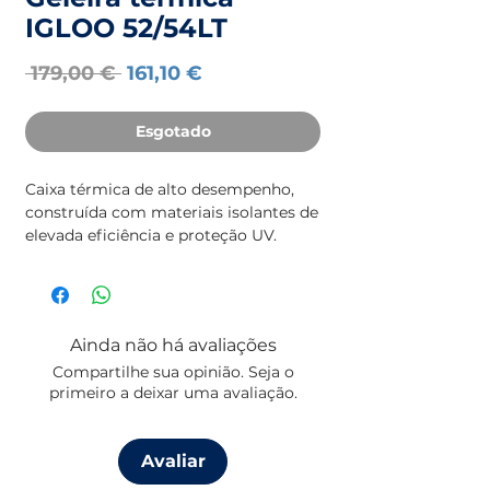
IGLOO 52/54LT
Preço
Preço
 179,00 € 
161,10 €
normal
promocional
Esgotado
Caixa térmica de alto desempenho,
construída com materiais isolantes de
elevada eficiência e proteção UV.
Perfeita para utilização a bordo –
conserve alimentos, peixe ou isco vivo
com total segurança. Revestimento
interior em plástico antiodor para
Ainda não há avaliações
máxima higiene. Estrutura ultra
Compartilhe sua opinião. Seja o
resistente, concebida para servir
primeiro a deixar uma avaliação.
também como assento. Qualidade e
funcionalidade num só produto.
Até 5 dias de isolamento térmico.
Avaliar
Height: 42 cm
Weight: 4,88 kg