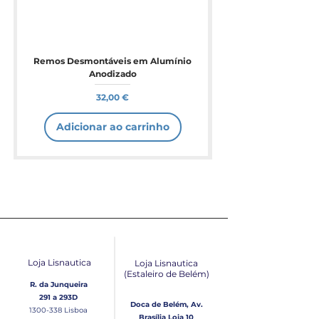
Remos Desmontáveis em Alumínio
Anodizado
Preço
32,00 €
Adicionar ao carrinho
Loja Lisnautica
Loja Lisnautica
(Estaleiro de Belém​)
R. da Junqueira
291 a 293D
Doca de Belém, Av.
1300-338
Lisboa
Brasília Loja 10