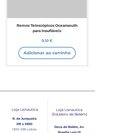
Remos Telescópicos Oceansouth
para Insufláveis
Preço
0,10 €
Adicionar ao carrinho
Loja Lisnautica
Loja Lisnautica
(Estaleiro de Belém​)
R. da Junqueira
291 a 293D
Doca de Belém, Av.
1300-338
Lisboa
Brasília Loja 10