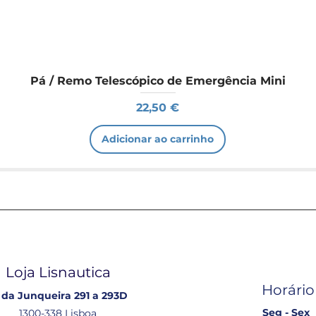
Pá / Remo Telescópico de Emergência Mini
Preço
22,50 €
Adicionar ao carrinho
Loja Lisnautica
Horário
 da Junqueira 291 a 293D
Seg - Sex
1300-338 Lisboa