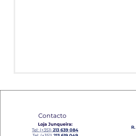
Contacto
Loja Junqueira:
R.
Tel: (+351)
213 639 084
Tel: (+351)
213 619 049