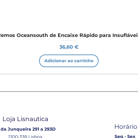
Remos Oceansouth de Encaixe Rápido para Insuflávei
Preço
36,60 €
Adicionar ao carrinho
Loja Lisnautica
Horário
 da Junqueira 291 a 293D
Seg - Sex
1300-338 Lisboa