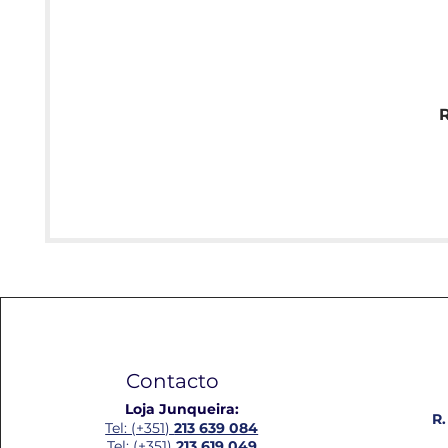
Contacto
Loja Junqueira:
R.
Tel: (+351)
213 639 084
Tel: (+351)
213 619 049