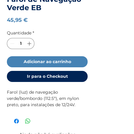
Verde EB
Preço
45,95 €
Quantidade
*
Adicionar ao carrinho
Ir para o Checkout
Farol (luz) de navegação
verde/bombordo (112.5º), em nylon
preto, para instalações de 12/24V.
Certificado para embarcações até 20
m (COLREG72)
Altura: 120 mm | Largura: 95 mm |
Grossura 80 mm