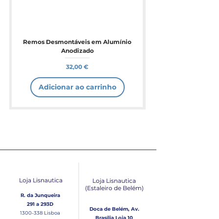
Remos Desmontáveis em Alumínio
Anodizado
Preço
32,00 €
Adicionar ao carrinho
Loja Lisnautica
Loja Lisnautica
(Estaleiro de Belém​)
R. da Junqueira
291 a 293D
Doca de Belém, Av.
1300-338
Lisboa
Brasília Loja 10