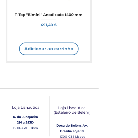
T-Top "Bimini" Anodizado 1400 mm
Preço
491,40 €
Adicionar ao carrinho
Loja Lisnautica
Loja Lisnautica
(Estaleiro de Belém​)
R. da Junqueira
291 a 293D
Doca de Belém, Av.
1300-338
Lisboa
Brasília Loja 10
1300-038
Lisboa