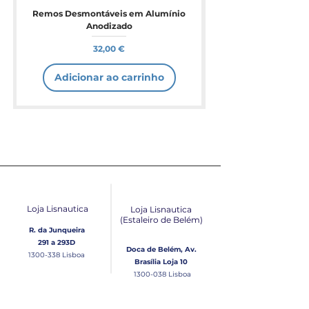
Remos Desmontáveis em Alumínio
Anodizado
Preço
32,00 €
Adicionar ao carrinho
Loja Lisnautica
Loja Lisnautica
(Estaleiro de Belém​)
R. da Junqueira
291 a 293D
Doca de Belém, Av.
1300-338
Lisboa
Brasília Loja 10
1300-038
Lisboa