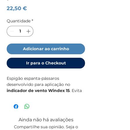
Preço
22,50 €
Quantidade
*
Adicionar ao carrinho
Ir para o Checkout
Espigão espanta-pássaros
desenvolvido para aplicação no
indicador de vento Windex 15
. Evita
que aves pousem e danifiquem o
equipamento, prolongando a sua
durabilidade e funcionamento correto.
Ainda não há avaliações
Indicador de vento
não incluído
.
Compartilhe sua opinião. Seja o