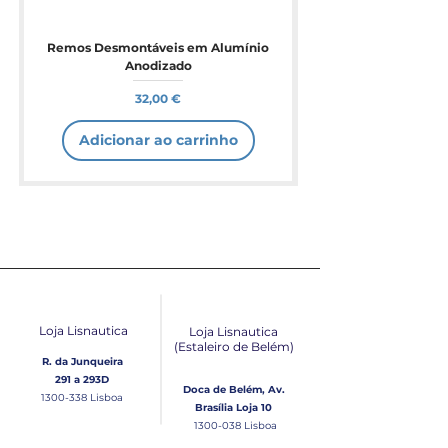
Remos Desmontáveis em Alumínio
Anodizado
Preço
32,00 €
Adicionar ao carrinho
Loja Lisnautica
Loja Lisnautica
(Estaleiro de Belém​)
R. da Junqueira
291 a 293D
Doca de Belém, Av.
1300-338
Lisboa
Brasília Loja 10
1300-038
Lisboa