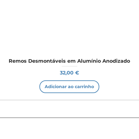
Remos Desmontáveis em Alumínio Anodizado
Preço
32,00 €
Adicionar ao carrinho