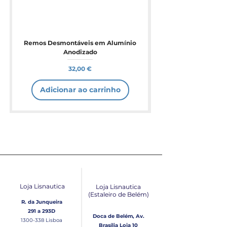
Remos Desmontáveis em Alumínio
Anodizado
Preço
32,00 €
Adicionar ao carrinho
Loja Lisnautica
Loja Lisnautica
(Estaleiro de Belém​)
R. da Junqueira
291 a 293D
Doca de Belém, Av.
1300-338
Lisboa
Brasília Loja 10