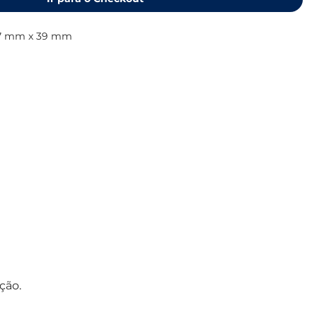
37 mm x 39 mm
ção.