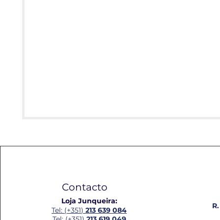
Contacto
Loja Junqueira:
R.
Tel: (+351)
213 639 084
Tel: (+351)
213 619 049