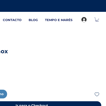
CONTACTO
BLOG
TEMPO E MARÉS
nox
nho
Ir para o Checkout