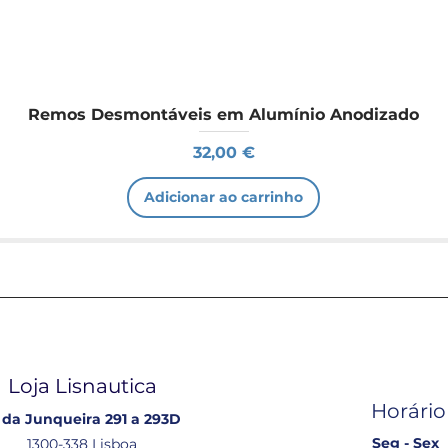
Remos Desmontáveis em Alumínio Anodizado
Preço
32,00 €
Adicionar ao carrinho
Loja Lisnautica
Horário
 da Junqueira 291 a 293D
Seg - Sex
1300-338 Lisboa