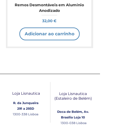
Remos Desmontáveis em Alumínio
Anodizado
Preço
32,00 €
Adicionar ao carrinho
Loja Lisnautica
Loja Lisnautica
(Estaleiro de Belém​)
R. da Junqueira
291 a 293D
Doca de Belém, Av.
1300-338
Lisboa
Brasília Loja 10
1300-038
Lisboa