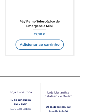
Pá / Remo Telescópico de
Emergência Mini
Preço
22,50 €
Adicionar ao carrinho
Loja Lisnautica
Loja Lisnautica
(Estaleiro de Belém​)
R. da Junqueira
291 a 293D
Doca de Belém, Av.
1300-338
Lisboa
Brasília Loja 10