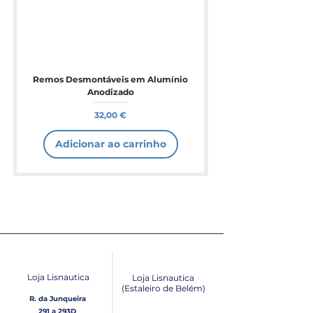
Remos Desmontáveis em Alumínio
Anodizado
Preço
32,00 €
Adicionar ao carrinho
Loja Lisnautica
Loja Lisnautica
(Estaleiro de Belém​)
R. da Junqueira
291 a 293D