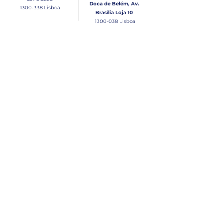
Doca de Belém, Av.
1300-338
Lisboa
Brasília Loja 10
1300-038
Lisboa
Contacto
Horário
Loja Junqueira:
Seg - Sex
Tel: (+351)
213 639 084
9:00 - 13:00 | 14:30 - 18:00
Tel: (+351)
213 619 049
Chamada para a rede
Sábado (Unicamente na
loja da Junqueira)
fixa nacional
9:00 - 13:00
Loja Estaleiro de Belém:
Domingo
Tel: (+351)
939 926 305
Fechado
Email
lisnautica@gmail.com