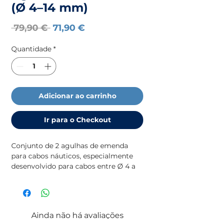
(Ø 4–14 mm)
Preço
Preço
 79,90 € 
71,90 €
normal
promocional
Quantidade
*
Adicionar ao carrinho
Ir para o Checkout
Conjunto de 2 agulhas de emenda
para cabos náuticos, especialmente
desenvolvido para cabos entre Ø 4 a
14 mm. Ferramenta prática e
resistente, ideal para trabalhos de
emenda em cabos a bordo.
Ainda não há avaliações