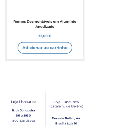
Remos Desmontáveis em Alumínio
Anodizado
Preço
32,00 €
Adicionar ao carrinho
Loja Lisnautica
Loja Lisnautica
(Estaleiro de Belém​)
R. da Junqueira
291 a 293D
Doca de Belém, Av.
1300-338
Lisboa
Brasília Loja 10