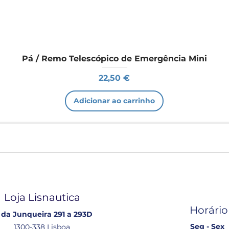
Pá / Remo Telescópico de Emergência Mini
Preço
22,50 €
Adicionar ao carrinho
Loja Lisnautica
Horário
 da Junqueira 291 a 293D
Seg - Sex
1300-338 Lisboa