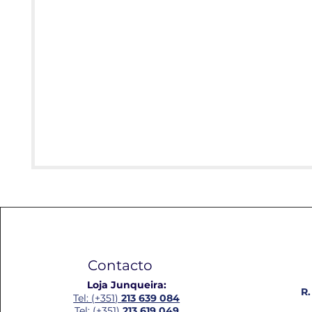
Contacto
Loja Junqueira:
R.
Tel: (+351)
213 639 084
Tel: (+351)
213 619 049