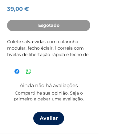
Preço
39,00 €
Esgotado
Colete salva-vidas com colarinho 
modular, fecho éclair, 1 correia com 
fivelas de libertação rápida e fecho de 
fundo. Correias para apoio das pernas. 
Sistema de sinalização com tiras 
refletoras e apito. Para crianças de 15 a 
30kg com um peito de 60-70cm 
Ainda não há avaliações
aprox.
Compartilhe sua opinião. Seja o
primeiro a deixar uma avaliação.
Avaliar