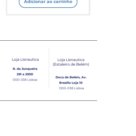
Adicionar ao carrinho
Loja Lisnautica
Loja Lisnautica
(Estaleiro de Belém​)
R. da Junqueira
291 a 293D
Doca de Belém, Av.
1300-338
Lisboa
Brasília Loja 10
1300-038
Lisboa
Contacto
Horário
Loja Junqueira:
Seg - Sex
Tel: (+351)
213 639 084
9:00 - 13:00 | 14:30 - 18:00