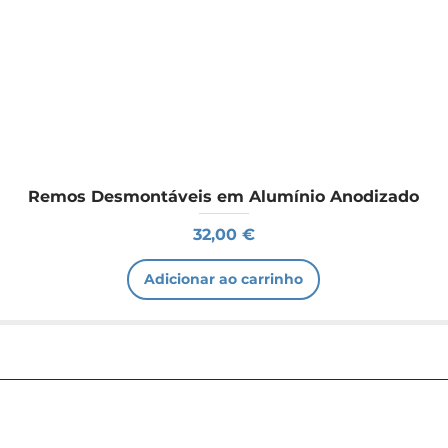
Remos Desmontáveis em Alumínio Anodizado
Preço
32,00 €
Adicionar ao carrinho