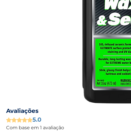
Avaliações
5.0
Rated 5 out of 5 stars.
Com base em 1 avaliação