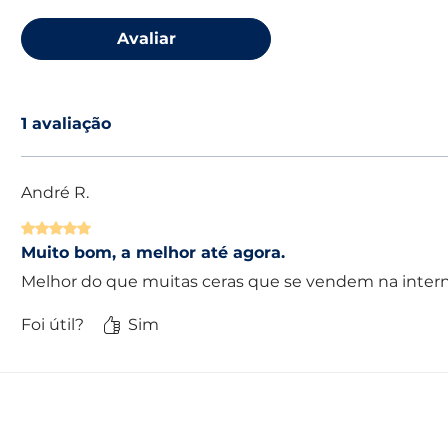
Avaliar
1 avaliação
André R.
Rated 5 out of 5 stars.
Muito bom, a melhor até agora.
Melhor do que muitas ceras que se vendem na inter
Foi útil?
Sim