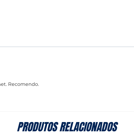
Deixar curar comp
Se necessário, pas
uniformizar o acab
net. Recomendo.
PRODUTOS RELACIONADOS