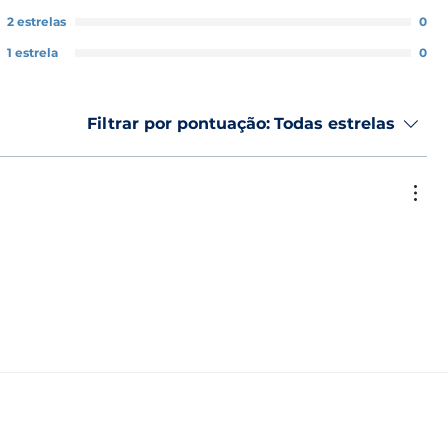
letamente
2 estrelas
0
sar um pano de microfibra ligeiramente húmido para
1 estrela
0
amento ou reaplicar o produto em zonas irregulares
Filtrar por pontuação:
Todas estrelas