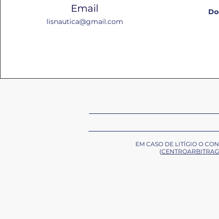
Email
Do
lisnautica@gmail.com
EM CASO DE LITÍGIO O C
(
CENTROARBITRAG