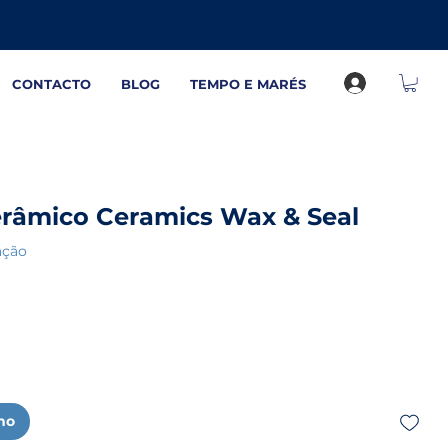
CONTACTO
BLOG
TEMPO E MARÉS
âmico Ceramics Wax & Seal
de 5 estrelas com base em 1 avaliação
iação
nho