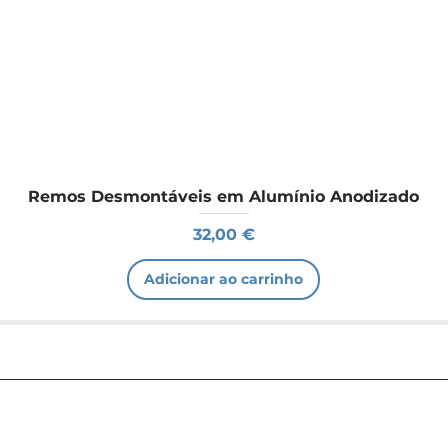
Remos Desmontáveis em Alumínio Anodizado
Preço
32,00 €
Adicionar ao carrinho