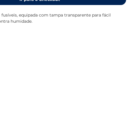
 fusíveis, equipada com tampa transparente para fácil
ontra humidade.
31 mm
sível: 15A
ideal para ambientes náuticos e exigentes.