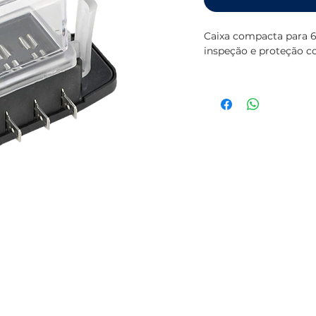
Caixa compacta para 6
inspeção e proteção c
Especificações:
Dimensões: 100 x 
Carga máxima por fu
Resistente à água, 